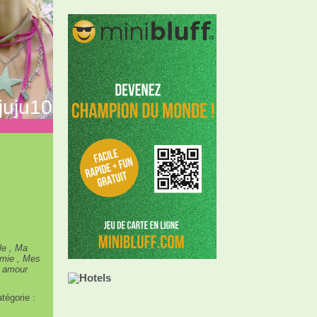
juju10
le , Ma
amie , Mes
 amour
tégorie :