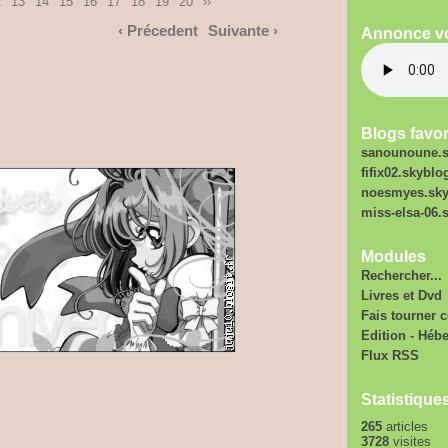
2
13
14
15
16
17
18
19
20
››
‹ Précedent
Suivante ›
Annonce v
Blogs favor
sanounoune.
fifix02.skybl
noesmyes.sk
miss-elsa-06
Modules
Rechercher...
Livres et Dvd
Fais tourner c
Edition - Héb
Flux RSS
Statistique
265
articles
3728
visites