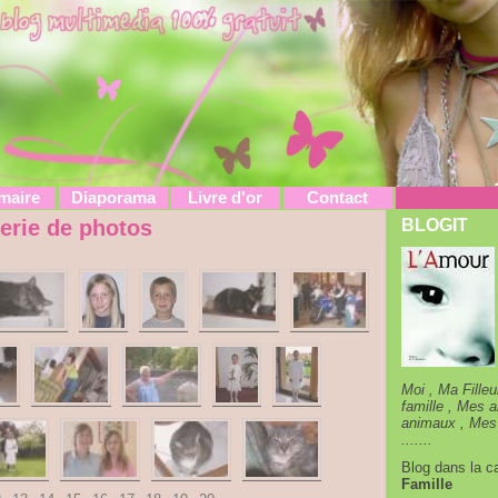
maire
Diaporama
Livre d'or
Contact
erie de photos
BLOGIT
Moi , Ma Filleu
famille , Mes 
animaux , Mes
.......
Blog dans la ca
Famille