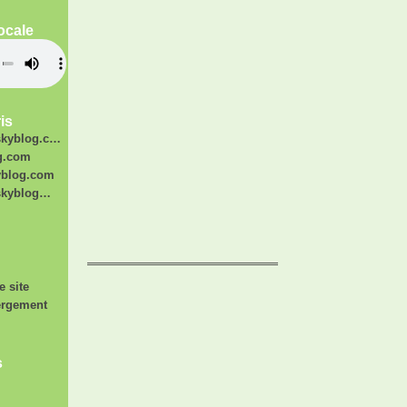
ocale
is
skyblog.c…
og.com
yblog.com
.skyblog…
e site
ergement
s