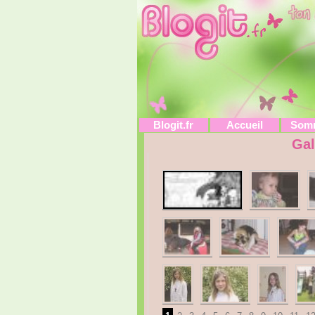
Blogit.fr
Accueil
Som
Gal