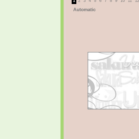
1
2
3
4
5
6
7
8
9
10
11
1
Automatic